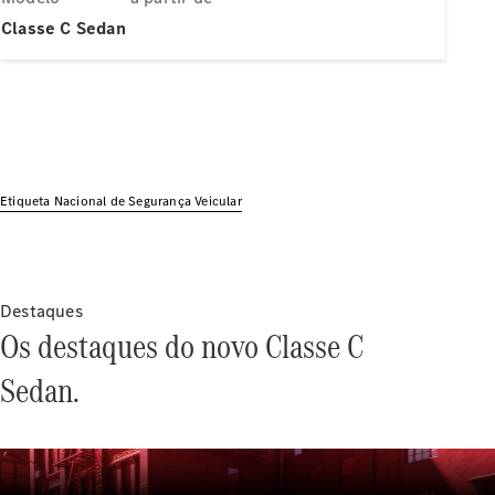
Modelos híbridos plug-in
Classe C Sedan
Sedans
Etiqueta Nacional de Segurança Veicular
Todos os
Sedans
Classe C
Sedan
Destaques
EQE
Elétrico
Os destaques do novo Classe C
Sedan
Classe E
Sedan.
Sedan
Classe S
Sedan
Longo