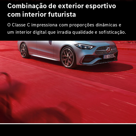
Combinação de exterior esportivo
Configurador
Test drive
com interior futurista
Showroom
Online
O Classe C impressiona com proporções dinâmicas e
SUV
um interior digital que irradia qualidade e sofisticação.
Todos os
SUVs
EQB
Elétrico
GLA
GLB
GLC
GLC Coupé
GLE
GLE Coupé
GLS