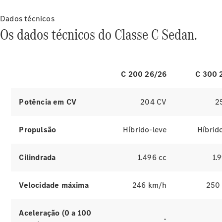
Informativo
Dados técnicos
Os dados técnicos do Classe C Sedan.
Política de
C 200 26/26
C 300 
privacidade
(pós-
Potência em CV
204 CV
2
vendas)
Política de
privacidade
Propulsão
Híbrido-leve
Híbrid
Ruído e
opacidade
Manual
Cilindrada
1.496 cc
1.
básico de
segurança
Velocidade máxima
246 km/h
250
no
trânsito
Consumo
Aceleração (0 a 100
e
-