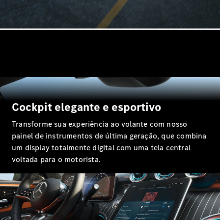
Coupés
Todos os
Coupés
CLA Coupé
Mercedes-
Cockpit elegante e esportivo
AMG GT
Coupé
Transforme sua experiência ao volante com nosso
Mercedes-
painel de instrumentos de última geração, que combina
AMG GT 4
um display totalmente digital com uma tela central
portas
voltada para o motorista.
Coupé
Configurador
Test drive
Showroom