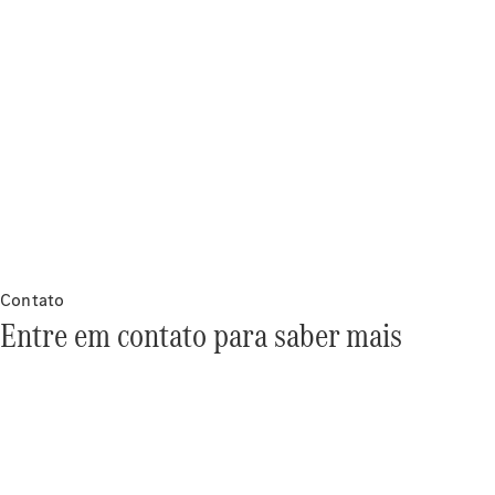
conceituais
Sustentabilidade
Responsabilidade
social
Tecnologias
de trem de
força
Mercedes-
Benz Cars
& Vans
Brasil
Contato
Entre em contato para saber mais