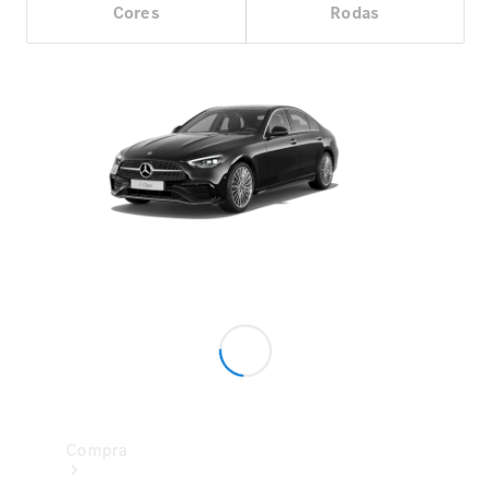
Cores
Rodas
Configurador
Test drive
Showroom Online
Compra