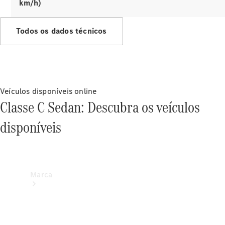
km/h)
eficiência
energética
Programa
Todos os dados técnicos
de
Rotulagem
Veicular de
Segurança
Veículos disponíveis online
Classe C Sedan: Descubra os veículos
disponíveis
Marca