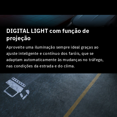
Classe G
Configurador
Test drive
Showroom
DIGITAL LIGHT com função de
Online
projeção
Hatchback
Aproveite uma iluminação sempre ideal graças ao
ajuste inteligente e contínuo dos faróis, que se
adaptam automaticamente às mudanças no tráfego,
nas condições da estrada e do clima.
Classe A
Hatchback
Configurador
Test drive
Showroom
Online