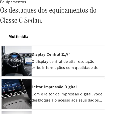
Originais
Equipamentos
Coleção
Os destaques dos equipamentos do
Classe C Sedan.
Multimídia
Display Central 11,9"
Serviços
O display central de alta resolução
exibe informações com qualidade de
imagem brilhante. Ele é operada por
toque. O display, em formato retrato,
possui cobertura total em vidro e é
Leitor Impressão Digital
levemente inclinado em direção ao
Com o leitor de impressão digital, você
motorista, facilitando a operação e a
desbloqueia o acesso aos seus dados
Todos os
leitura. As funções de climatização
pessoais. Isso inclui perfis e até
serviços
também são controladas pela tela
funções de pagamento. Tocar no botão