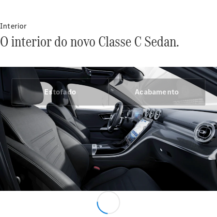
Interior
O interior do novo Classe C Sedan.
Showroom
Online
Estofado
Acabamento
Ofertas
especiais
Serviços
financeiros
Clientes
Corporativos
Seminovos
Certified
Configurador
Agendar
test drive