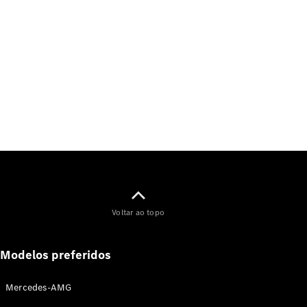
Notícias e
eventos
Carreira
Centro
Logístico
Atendimento
ao cliente
Voltar ao topo
Modelos preferidos
Mercedes-AMG