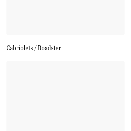
Cabriolets / Roadster