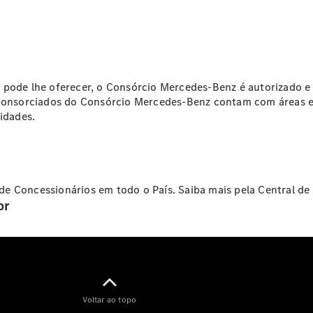
Configurador
Test drive
Showroom
Online
SUV
pode lhe oferecer, o Consórcio Mercedes-Benz é autorizado e f
e consorciados do Consórcio Mercedes-Benz contam com áreas 
idades.
Todos os
SUVs
de Concessionários em todo o País. Saiba mais pela Central d
EQB
Elétrico
br
GLA
GLB
GLC
GLC Coupé
GLE
GLE Coupé
Voltar ao topo
GLS