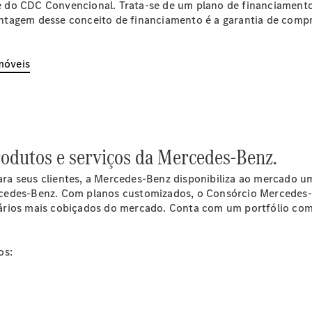
Modelos híbridos plug-in
ade do CDC Convencional. Trata-se de um plano de financiament
ntagem desse conceito de financiamento é a garantia de comp
Sedans
móveis
Todos os
rodutos e serviços da Mercedes-Benz.
Sedans
Classe C
a seus clientes, a Mercedes-Benz disponibiliza ao mercado um
Sedan
rcedes-Benz. Com planos customizados, o Consórcio Mercedes-
EQE
Elétrico
ários mais cobiçados do mercado. Conta com um portfólio comp
Sedan
Classe E
Sedan
os:
Classe S
Sedan
Longo