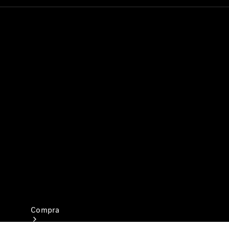
Configurador
Test drive
Showroom Online
Compra