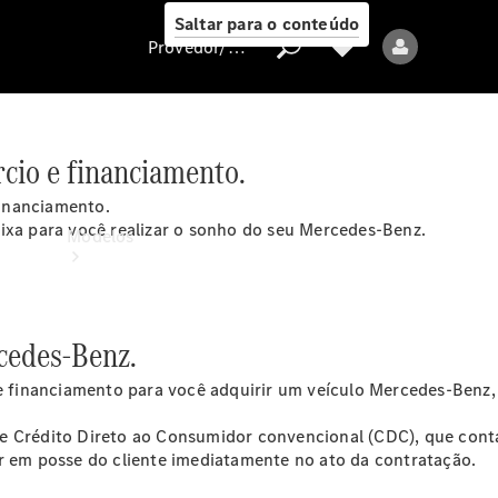
Saltar para o conteúdo
Provedor/proteção de dados
cio e financiamento.
Provedor/proteção
inanciamento.
de dados
aixa para você realizar o sonho do seu Mercedes-Benz.
Modelos
cedes-Benz.
financiamento para você adquirir um veículo Mercedes-Benz, d
Todos os modelos
e Crédito Direto ao Consumidor convencional (CDC), que conta
ar em posse do cliente imediatamente no ato da contratação.
Modelos elétricos