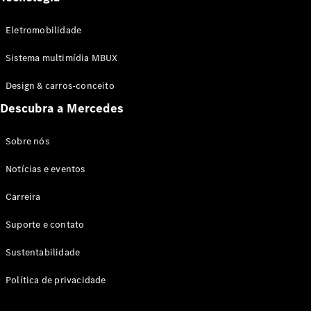
Online
Cabriolets / Roadster
Eletromobilidade
Sistema multimídia MBUX
Design & carros-conceito
Descubra a Mercedes
Sobre nós
Mercedes-
Notícias e eventos
AMG SL
Roadster
Carreira
Suporte e contato
Configurador
Test drive
Sustentabilidade
Showroom
Online
Política de privacidade
Vans