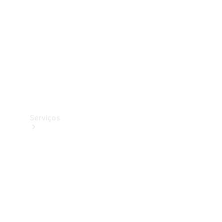
Originais
Coleção
Serviços
Todos os
serviços