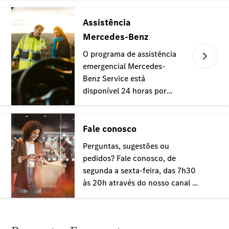
Modelos híbridos plug-in
Sedans
Todos os
Sedans
Classe C
Sedan
EQE
Elétrico
Sedan
Classe E
Sedan
Classe S
Sedan
Longo