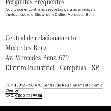
Perguntas Frequentes
Configurador
Test drive
Aqui você encontra as respostas para as principais
Showroom
dúvidas sobre o Showroom Online Mercedes-Benz.
Online
SUV
Central de relacionamento
Mercedes-Benz
Av. Mercedes-Benz, 679
Todos os
Distrito Industrial - Campinas - SP
SUVs
EQB
Elétrico
GLA
GLB
CEP:
13054-750
A/C
Central de Relacionamento com o
GLC
Cliente
GLC Coupé
CRC:
0800 721 9966
GLE
GLE Coupé
GLS