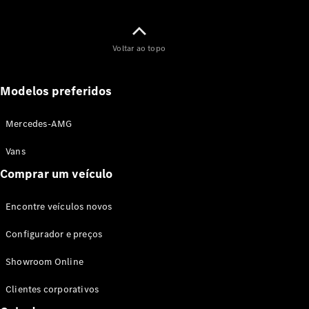
Classe G
Configurador
Voltar ao topo
Test drive
Showroom
Online
Modelos preferidos
Hatchback
Mercedes-AMG
Vans
Comprar um veículo
Classe A
Encontre veículos novos
Hatchback
Configurador e preços
Configurador
Showroom Online
Test drive
Showroom
Clientes corporativos
Online