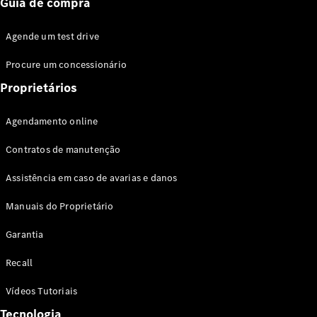
Coupés
Guia de compra
Agende um test drive
Procure um concessionário
Proprietários
Todos os
Coupés
Agendamento online
CLA Coupé
Mercedes-
Contratos de manutenção
AMG GT
Coupé
Assistência em caso de avarias e danos
Mercedes-
AMG GT 4
Manuais do Proprietário
portas
Garantia
Coupé
Recall
Configurador
Test drive
Vídeos Tutoriais
Showroom
Tecnologia