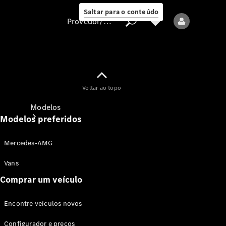
Saltar para o conteúdo
Provedor/proteção de dados
Provedor/proteção
Voltar ao topo
de dados
Modelos
Modelos preferidos
Mercedes-AMG
Vans
Comprar um veículo
Todos os modelos
Encontre veículos novos
Modelos elétricos
Configurador e preços