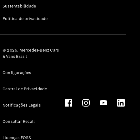
Classe G
Sustentabilidade
Configurador
Política de privacidade
Test drive
Showroom
Online
Hatchback
© 2026. Mercedes-Benz Cars
& Vans Brasil
Configurações
Central de Privacidade
Classe A
Hatchback
Notificações Legais
Configurador
Test drive
Consultar Recall
Showroom
Online
Licenças FOSS