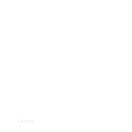
Configurador
Test drive
Showroom Online
Compra