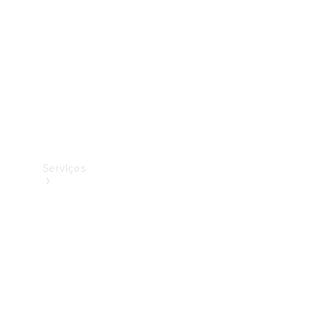
Originais
Coleção
Serviços
Todos os
serviços