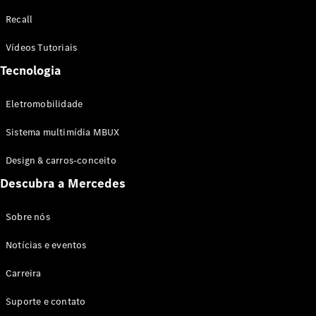
Configurador
Recall
Test drive
Showroom
Vídeos Tutoriais
Online
Tecnologia
SUV
Eletromobilidade
Sistema multimídia MBUX
Design & carros-conceito
Todos os
Descubra a Mercedes
SUVs
EQB
Elétrico
GLA
Sobre nós
GLB
Notícias e eventos
GLC
GLC Coupé
Carreira
GLE
GLE Coupé
Suporte e contato
GLS