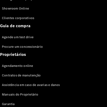
Modelos híbridos plug-in
Showroom Online
Sedans
Clientes corporativos
Guia de compra
Agende um test drive
Procure um concessionário
Todos os
Sedans
Proprietários
Classe C
Sedan
Agendamento online
EQE
Elétrico
Sedan
Contratos de manutenção
Classe E
Sedan
Assistência em caso de avarias e danos
Classe S
Sedan
Manuais do Proprietário
Longo
Garantia