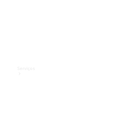
Originais
Coleção
Serviços
Todos os
serviços