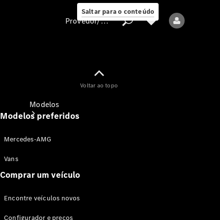
Saltar para o conteúdo
Provedor/proteção de dados
Provedor/proteção
Voltar ao topo
de dados
Modelos
Modelos preferidos
Mercedes-AMG
Vans
Comprar um veículo
Todos os modelos
Encontre veículos novos
Modelos elétricos
Configurador e preços