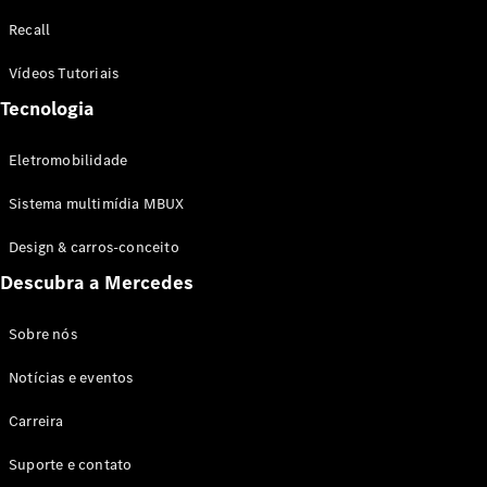
Configurador
Recall
Test drive
Showroom
Vídeos Tutoriais
Online
Tecnologia
SUV
Eletromobilidade
Sistema multimídia MBUX
Design & carros-conceito
Todos os
Descubra a Mercedes
SUVs
EQB
Elétrico
GLA
Sobre nós
GLB
Notícias e eventos
GLC
GLC Coupé
Carreira
GLE
GLE Coupé
Suporte e contato
GLS