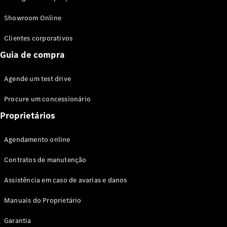
Modelos híbridos plug-in
Showroom Online
Sedans
Clientes corporativos
Guia de compra
Agende um test drive
Procure um concessionário
Todos os
Sedans
Proprietários
Classe C
Sedan
Agendamento online
EQE
Elétrico
Sedan
Contratos de manutenção
Classe E
Sedan
Assistência em caso de avarias e danos
Classe S
Sedan
Manuais do Proprietário
Longo
Garantia