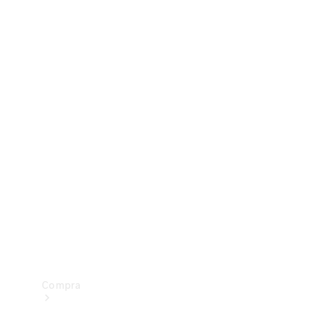
Configurador
Test drive
Showroom Online
Compra