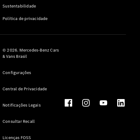
Classe G
Sustentabilidade
Configurador
Política de privacidade
Test drive
Showroom
Online
Hatchback
© 2026. Mercedes-Benz Cars
& Vans Brasil
Configurações
Central de Privacidade
Classe A
Hatchback
Notificações Legais
Configurador
Test drive
Consultar Recall
Showroom
Online
Licenças FOSS