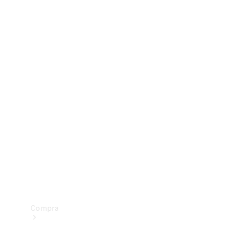
Configurador
Test drive
Showroom Online
Compra