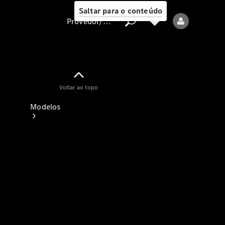
Saltar para o conteúdo
Provedor/proteção de dados
Provedor/proteção
Voltar ao topo
de dados
Modelos
Todos os modelos
Modelos elétricos