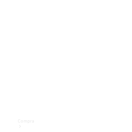
Configurador
Test drive
Showroom Online
Compra