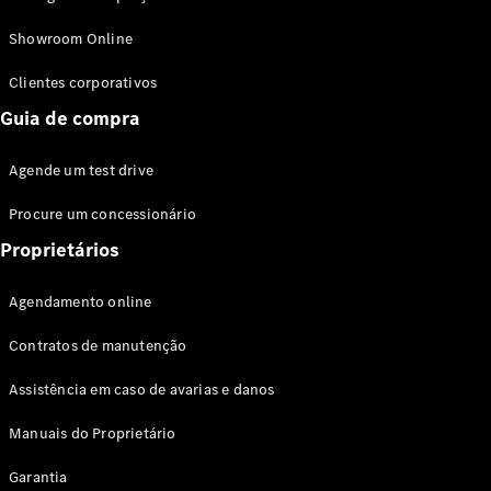
Modelos híbridos plug-in
Showroom Online
Sedans
Clientes corporativos
Guia de compra
Agende um test drive
Procure um concessionário
Todos os
Sedans
Proprietários
Classe C
Sedan
Agendamento online
EQE
Elétrico
Sedan
Contratos de manutenção
Classe E
Sedan
Assistência em caso de avarias e danos
Classe S
Sedan
Manuais do Proprietário
Longo
Garantia