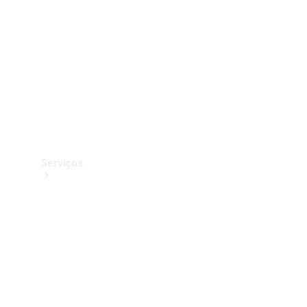
Originais
Coleção
Serviços
Todos os
serviços