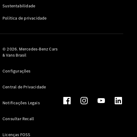
Classe G
Sustentabilidade
Configurador
Política de privacidade
Test drive
Showroom
Online
Hatchback
© 2026. Mercedes-Benz Cars
& Vans Brasil
Configurações
Central de Privacidade
Classe A
Hatchback
Notificações Legais
Configurador
Test drive
Consultar Recall
Showroom
Online
Licenças FOSS