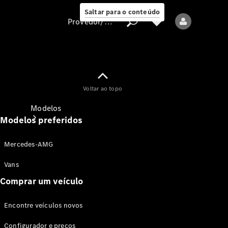
Saltar para o conteúdo
Provedor/proteção de dados
Provedor/proteção
Voltar ao topo
de dados
Modelos
Modelos preferidos
Mercedes-AMG
Vans
Comprar um veículo
Todos os modelos
Encontre veículos novos
Modelos elétricos
Configurador e preços