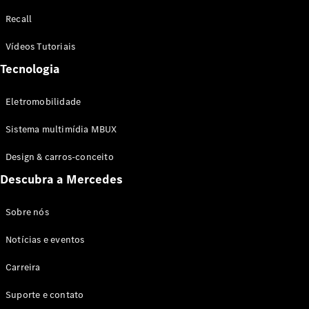
Configurador
Recall
Test drive
Showroom
Vídeos Tutoriais
Online
Tecnologia
SUV
Eletromobilidade
Sistema multimídia MBUX
Design & carros-conceito
Todos os
Descubra a Mercedes
SUVs
EQB
Elétrico
GLA
Sobre nós
GLB
Notícias e eventos
GLC
GLC Coupé
Carreira
GLE
GLE Coupé
Suporte e contato
GLS