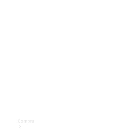
Configurador
Test drive
Showroom Online
Compra