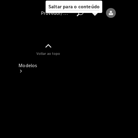
Saltar para o conteúdo
Provedor/proteção de dados
Provedor/proteção
Voltar ao topo
de dados
Modelos
Todos os modelos
Modelos elétricos