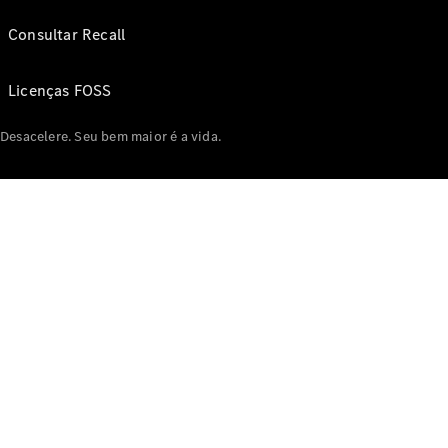
Consultar Recall
Licenças FOSS
Desacelere. Seu bem maior é a vida.