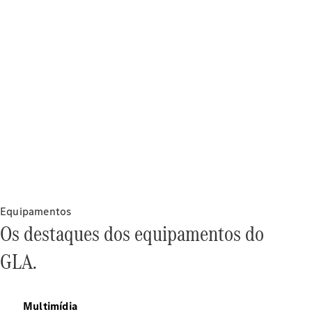
Contratos
de
manutenção
Revisão
Declarada
Funcionalidades
Digitais Extras
Parceria
WEG
Produtos
Originais
Equipamentos
Os destaques dos equipamentos do
GLA.
Pneus
Multimídia