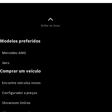
Notícias e
eventos
Voltar ao topo
Carreira
Centro
Logístico
Modelos preferidos
Atendimento
ao cliente
Mercedes-AMG
Vans
Comprar um veículo
Encontre veículos novos
Configurador e preços
Showroom Online