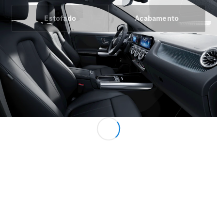
Estofado
Acabamento
Showroom
Online
Ofertas
especiais
Serviços
financeiros
Clientes
Corporativos
Seminovos
Certified
Configurador
Agendar
test drive