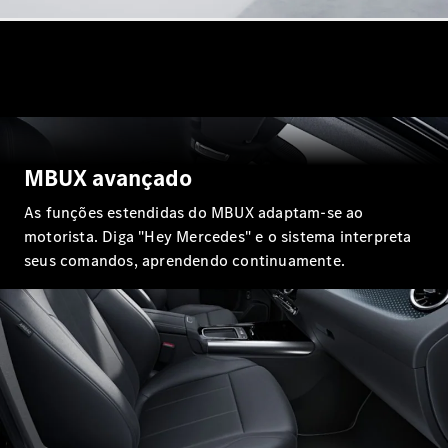
Coupés
Todos os
Coupés
MBUX avançado
CLA Coupé
Mercedes-
As funções estendidas do MBUX adaptam-se ao
AMG GT
motorista. Diga "Hey Mercedes" e o sistema interpreta
Coupé
seus comandos, aprendendo continuamente.
Mercedes-
AMG GT 4
portas
Coupé
Configurador
Test drive
Showroom