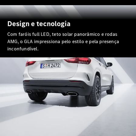
Classe G
Configurador
Design e tecnologia
Test drive
Showroom
Com faróis full LED, teto solar panorâmico e rodas
Online
AMG, o GLA impressiona pelo estilo e pela presença
Hatchback
inconfundível.
Classe A
Hatchback
Configurador
Test drive
Showroom
Online