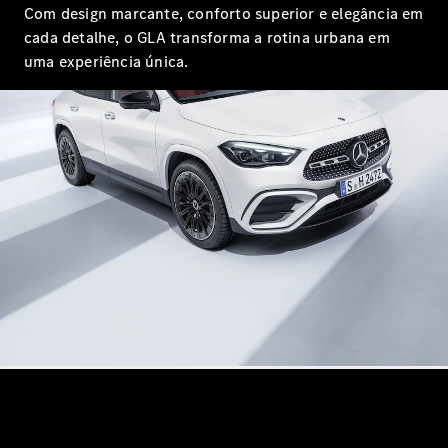
Com design marcante, conforto superior e elegância em
Configurador
Test drive
cada detalhe, o GLA transforma a rotina urbana em
Showroom
uma experiência única.
Online
SUV
Todos os
SUVs
EQB
Elétrico
GLA
GLB
GLC
GLC Coupé
GLE
GLE Coupé
GLS