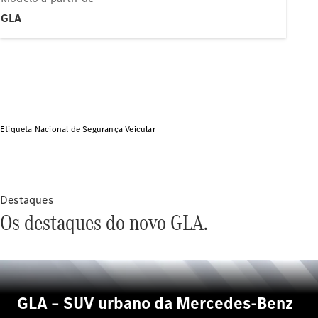
Modelos híbridos plug-in
GLA
Sedans
Etiqueta Nacional de Segurança Veicular
Todos os
Sedans
Classe C
Sedan
Destaques
EQE
Elétrico
Os destaques do novo GLA.
Sedan
Classe E
Sedan
Classe S
Sedan
Longo
GLA – SUV urbano da Mercedes-Benz