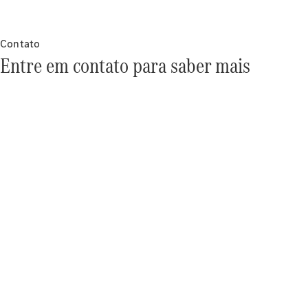
conceituais
Sustentabilidade
Responsabilidade
Contato
social
Entre em contato para saber mais
Tecnologias
de trem de
força
Mercedes-
Benz Cars
& Vans
Brasil