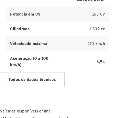
Informativo
Potência em CV
163 CV
Cilindrada
1.332 cc
Política de
Velocidade máxima
210 km/h
privacidade
(pós-
vendas)
Aceleração (0 a 100
Política de
8,9 s
km/h)
privacidade
Ruído e
opacidade
Todos os dados técnicos
Manual
básico de
segurança
no
trânsito
Consumo
Veículos disponíveis online
e