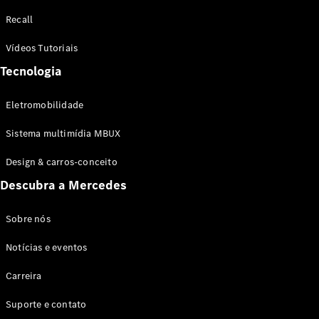
Configurador
Recall
Test drive
Showroom
Vídeos Tutoriais
Online
Tecnologia
SUV
Eletromobilidade
Sistema multimídia MBUX
Design & carros-conceito
Todos os
Descubra a Mercedes
SUVs
EQB
Elétrico
GLA
Sobre nós
GLB
Notícias e eventos
GLC
GLC Coupé
Carreira
GLE
GLE Coupé
Suporte e contato
GLS