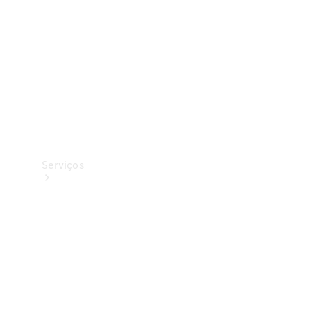
Originais
Coleção
Serviços
Todos os
serviços