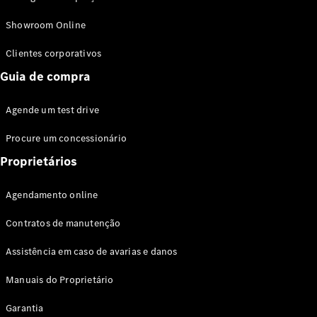
Modelos híbridos plug-in
Showroom Online
Sedans
Clientes corporativos
Guia de compra
Agende um test drive
Procure um concessionário
Todos os
Sedans
Proprietários
Classe C
Sedan
Agendamento online
EQE
Elétrico
Sedan
Contratos de manutenção
Classe E
Sedan
Assistência em caso de avarias e danos
Classe S
Sedan
Manuais do Proprietário
Longo
Garantia