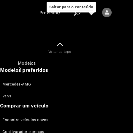
Saltar para o conteúdo
Provedor/proteção de dados
Provedor/proteção
Voltar ao topo
de dados
Modelos
Modelos preferidos
Mercedes-AMG
Vans
Comprar um veículo
Todos os modelos
Encontre veículos novos
Modelos elétricos
Configurador e preços