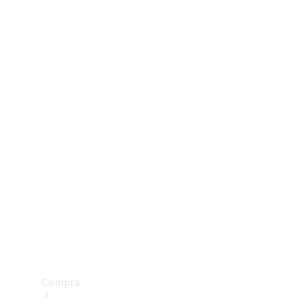
Configurador
Test drive
Showroom Online
Compra