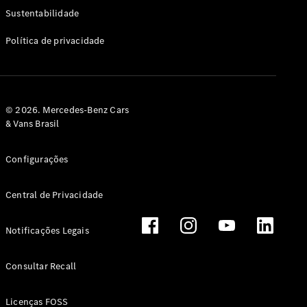
Classe G
Sustentabilidade
Configurador
Política de privacidade
Test drive
Showroom
Online
Hatchback
© 2026. Mercedes-Benz Cars
& Vans Brasil
Configurações
Central de Privacidade
Classe A
Hatchback
Notificações Legais
Configurador
Test drive
Consultar Recall
Showroom
Online
Licenças FOSS