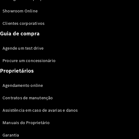
Modelos híbridos plug-in
Showroom Online
Sedans
Clientes corporativos
Guia de compra
Agende um test drive
Procure um concessionário
Todos os
Sedans
Proprietários
Classe C
Sedan
Agendamento online
EQE
Elétrico
Sedan
Contratos de manutenção
Classe E
Sedan
Assistência em caso de avarias e danos
Classe S
Sedan
Manuais do Proprietário
Longo
Garantia