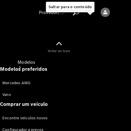
Saltar para o conteúdo
Provedor/proteção de dados
Provedor/proteção
Voltar ao topo
de dados
Modelos
Modelos preferidos
Mercedes-AMG
Vans
Comprar um veículo
Todos os modelos
Encontre veículos novos
Modelos elétricos
Configurador e preços