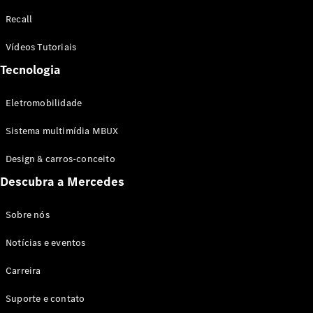
Configurador
Recall
Test drive
Showroom
Vídeos Tutoriais
Online
Tecnologia
SUV
Eletromobilidade
Sistema multimídia MBUX
Design & carros-conceito
Todos os
Descubra a Mercedes
SUVs
EQB
Elétrico
GLA
Sobre nós
GLB
Notícias e eventos
GLC
GLC Coupé
Carreira
GLE
GLE Coupé
Suporte e contato
GLS