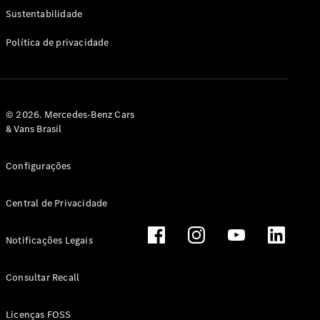
Classe G
Sustentabilidade
Configurador
Política de privacidade
Test drive
Showroom
Online
Hatchback
© 2026. Mercedes-Benz Cars
& Vans Brasil
Configurações
Central de Privacidade
Classe A
Hatchback
Notificações Legais
Configurador
Test drive
Consultar Recall
Showroom
Online
Licenças FOSS