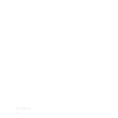
Configurador
Test drive
Showroom Online
Compra