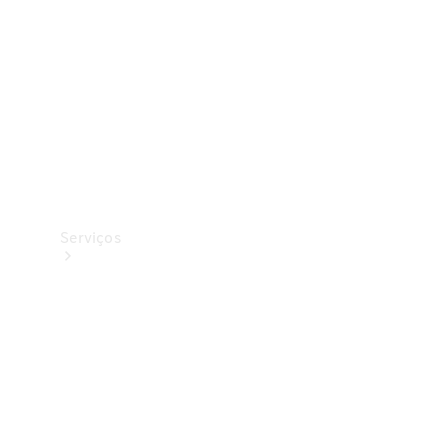
Originais
Coleção
Serviços
Todos os
serviços