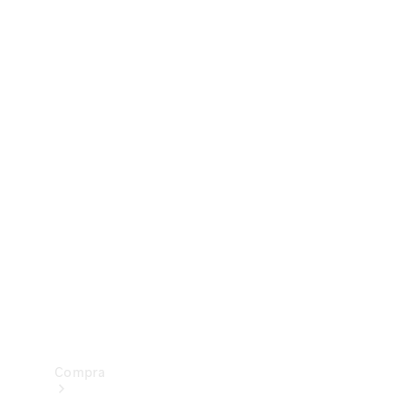
Configurador
Test drive
Showroom Online
Compra