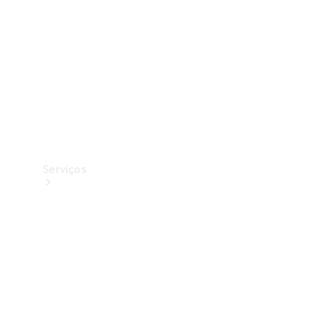
Originais
Coleção
Serviços
Todos os
serviços