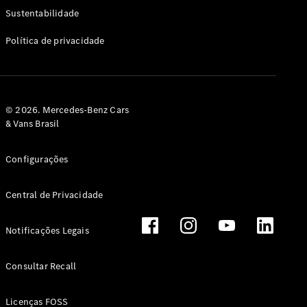
Classe G
Sustentabilidade
Configurador
Política de privacidade
Test drive
Showroom
Online
Hatchback
© 2026. Mercedes-Benz Cars
& Vans Brasil
Configurações
Central de Privacidade
Classe A
Hatchback
Notificações Legais
Configurador
Test drive
Consultar Recall
Showroom
Online
Licenças FOSS