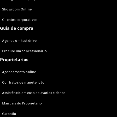
Modelos híbridos plug-in
Showroom Online
Sedans
Clientes corporativos
Guia de compra
Agende um test drive
Procure um concessionário
Todos os
Sedans
Proprietários
Classe C
Sedan
Agendamento online
EQE
Elétrico
Sedan
Contratos de manutenção
Classe E
Sedan
Assistência em caso de avarias e danos
Classe S
Sedan
Manuais do Proprietário
Longo
Garantia