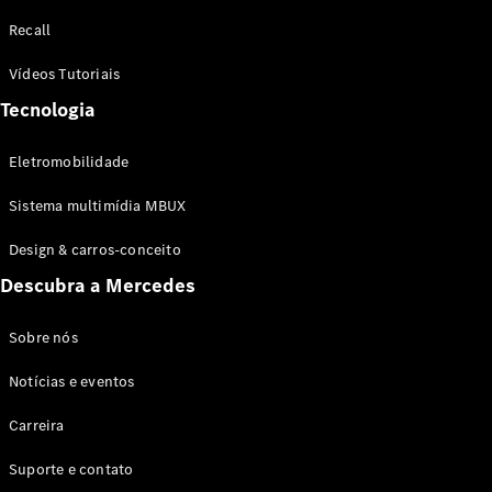
Configurador
Recall
Test drive
Showroom
Vídeos Tutoriais
Online
Tecnologia
SUV
Eletromobilidade
Sistema multimídia MBUX
Design & carros-conceito
Todos os
Descubra a Mercedes
SUVs
EQB
Elétrico
GLA
Sobre nós
GLB
Notícias e eventos
GLC
GLC Coupé
Carreira
GLE
GLE Coupé
Suporte e contato
GLS