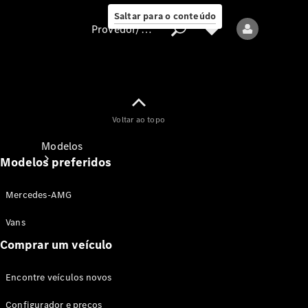
Saltar para o conteúdo
Provedor/proteção de dados
Provedor/proteção
Voltar ao topo
de dados
Modelos
Modelos preferidos
Mercedes-AMG
Vans
Comprar um veículo
Todos os modelos
Encontre veículos novos
Modelos elétricos
Configurador e preços