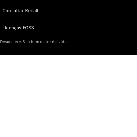
Consultar Recall
Licenças FOSS
Desacelere. Seu bem maior é a vida.