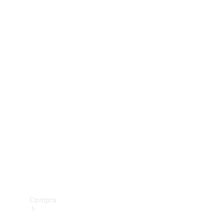
Configurador
Test drive
Showroom Online
Compra