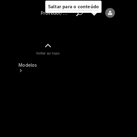
Saltar para o conteúdo
Provedor/proteção de dados
Provedor/proteção
Voltar ao topo
de dados
Modelos
Todos os modelos
Modelos elétricos