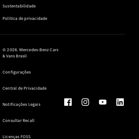
Classe G
Sustentabilidade
Configurador
Política de privacidade
Test drive
Showroom
Online
Hatchback
© 2026. Mercedes-Benz Cars
& Vans Brasil
Configurações
Central de Privacidade
Classe A
Hatchback
Notificações Legais
Configurador
Test drive
Consultar Recall
Showroom
Online
Licenças FOSS