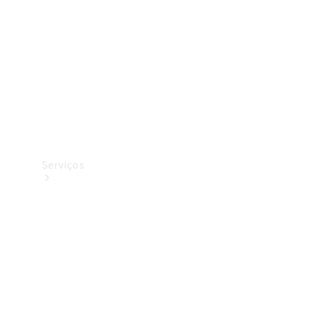
Originais
Coleção
Serviços
Todos os
serviços