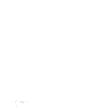
Configurador
Test drive
Showroom Online
Compra