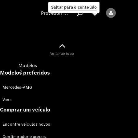
Saltar para o conteúdo
Provedor/proteção de dados
Provedor/proteção
Voltar ao topo
de dados
Modelos
Modelos preferidos
Mercedes-AMG
Vans
Comprar um veículo
Todos os modelos
Encontre veículos novos
Modelos elétricos
Configurador e preços