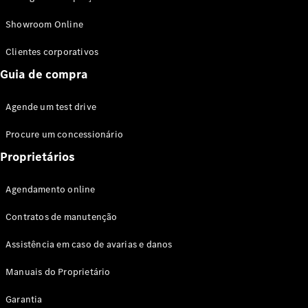
Modelos híbridos plug-in
Showroom Online
Sedans
Clientes corporativos
Guia de compra
Agende um test drive
Procure um concessionário
Todos os
Sedans
Proprietários
Classe C
Sedan
Agendamento online
EQE
Elétrico
Sedan
Contratos de manutenção
Classe E
Sedan
Assistência em caso de avarias e danos
Classe S
Sedan
Manuais do Proprietário
Longo
Garantia