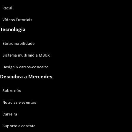
Configurador
Recall
Test drive
Showroom
Vídeos Tutoriais
Online
Tecnologia
SUV
Eletromobilidade
Sistema multimídia MBUX
Design & carros-conceito
Todos os
Descubra a Mercedes
SUVs
EQB
Elétrico
GLA
Sobre nós
GLB
Notícias e eventos
GLC
GLC Coupé
Carreira
GLE
GLE Coupé
Suporte e contato
GLS