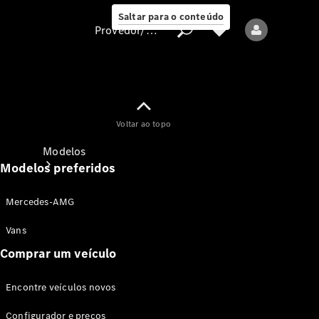
Saltar para o conteúdo
Provedor/proteção de dados
Provedor/proteção
Voltar ao topo
de dados
Modelos
Modelos preferidos
Mercedes-AMG
Vans
Comprar um veículo
Todos os modelos
Encontre veículos novos
Modelos elétricos
Configurador e preços