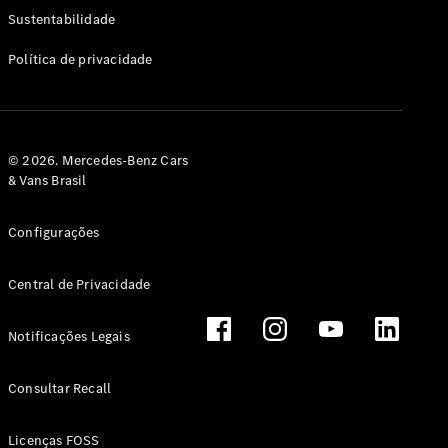
Classe G
Sustentabilidade
Configurador
Política de privacidade
Test drive
Showroom
Online
Hatchback
© 2026. Mercedes-Benz Cars
& Vans Brasil
Configurações
Central de Privacidade
Classe A
Hatchback
Notificações Legais
Configurador
Test drive
Consultar Recall
Showroom
Online
Licenças FOSS