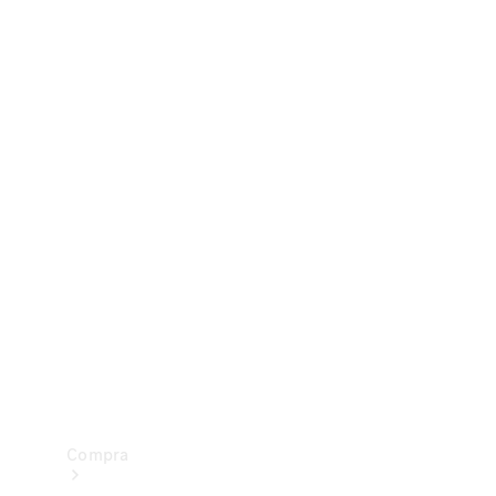
Configurador
Test drive
Showroom Online
Compra