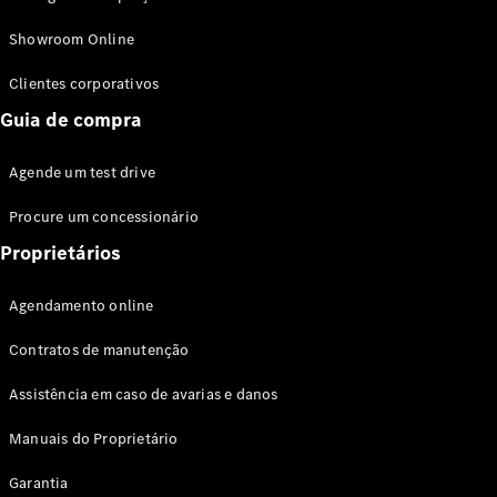
Modelos híbridos plug-in
Showroom Online
Sedans
Clientes corporativos
Guia de compra
Agende um test drive
Procure um concessionário
Todos os
Sedans
Proprietários
Classe C
Sedan
Agendamento online
EQE
Elétrico
Sedan
Contratos de manutenção
Classe E
Sedan
Assistência em caso de avarias e danos
Classe S
Sedan
Manuais do Proprietário
Longo
Garantia