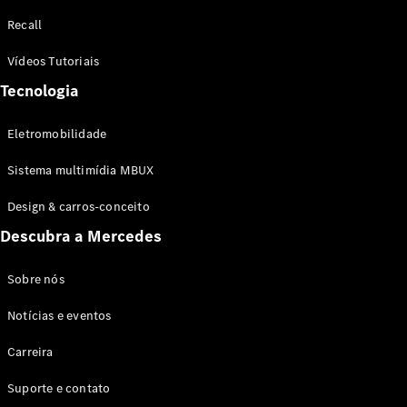
Configurador
Recall
Test drive
Showroom
Vídeos Tutoriais
Online
Tecnologia
SUV
Eletromobilidade
Sistema multimídia MBUX
Design & carros-conceito
Todos os
Descubra a Mercedes
SUVs
EQB
Elétrico
GLA
Sobre nós
GLB
Notícias e eventos
GLC
GLC Coupé
Carreira
GLE
GLE Coupé
Suporte e contato
GLS