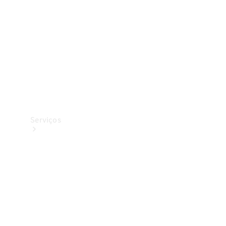
Originais
Coleção
Serviços
Todos os
serviços