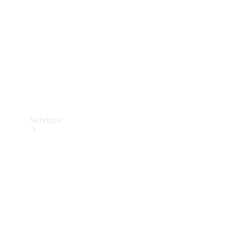
Originais
Coleção
Serviços
Todos os
serviços