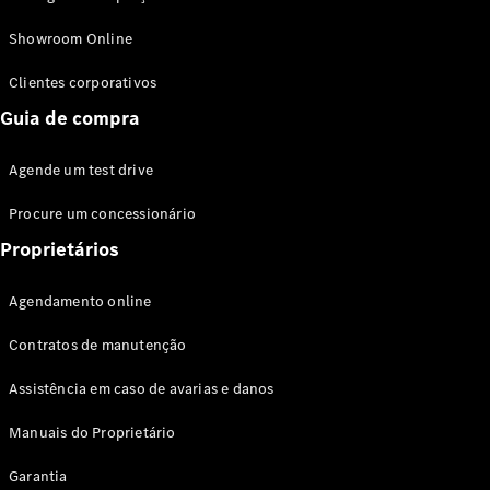
Modelos híbridos plug-in
Showroom Online
Sedans
Clientes corporativos
Guia de compra
Agende um test drive
Procure um concessionário
Todos os
Sedans
Proprietários
Classe C
Sedan
Agendamento online
EQE
Elétrico
Sedan
Contratos de manutenção
Classe E
Sedan
Assistência em caso de avarias e danos
Classe S
Sedan
Manuais do Proprietário
Longo
Garantia