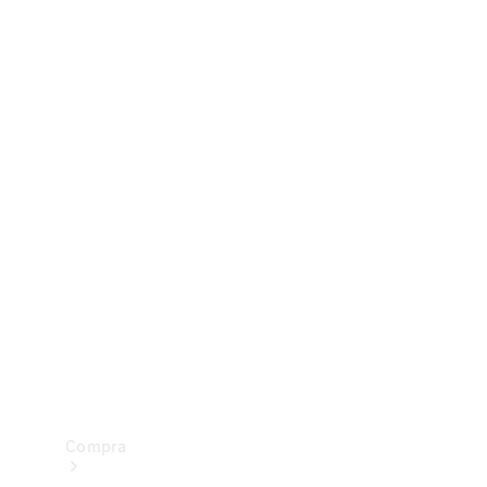
Configurador
Test drive
Showroom Online
Compra