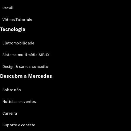
Configurador
Recall
Test drive
Showroom
Vídeos Tutoriais
Online
Tecnologia
SUV
Eletromobilidade
Sistema multimídia MBUX
Design & carros-conceito
Todos os
Descubra a Mercedes
SUVs
EQB
Elétrico
GLA
Sobre nós
GLB
Notícias e eventos
GLC
GLC Coupé
Carreira
GLE
GLE Coupé
Suporte e contato
GLS