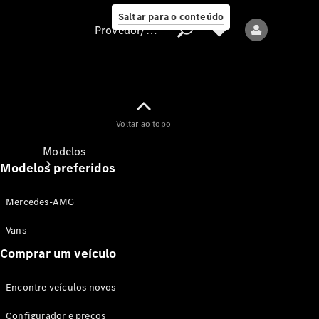
Saltar para o conteúdo
Provedor/proteção de dados
Provedor/proteção
Voltar ao topo
de dados
Modelos
Modelos preferidos
Mercedes-AMG
Vans
Comprar um veículo
Todos os modelos
Encontre veículos novos
Modelos elétricos
Configurador e preços