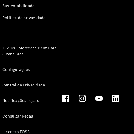
Classe G
Sustentabilidade
Configurador
Política de privacidade
Test drive
Showroom
Online
Hatchback
© 2026. Mercedes-Benz Cars
& Vans Brasil
Configurações
Central de Privacidade
Classe A
Hatchback
Notificações Legais
Configurador
Test drive
Consultar Recall
Showroom
Online
Licenças FOSS