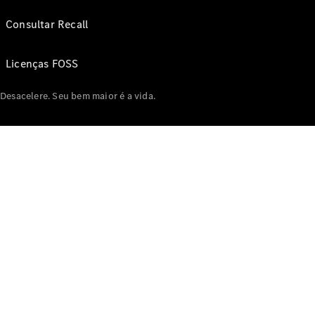
Consultar Recall
Licenças FOSS
Desacelere. Seu bem maior é a vida.