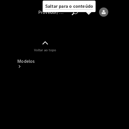
Saltar para o conteúdo
Provedor/proteção de dados
Provedor/proteção
Voltar ao topo
de dados
Modelos
Todos os modelos
Modelos elétricos