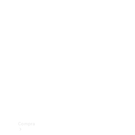
Configurador
Test drive
Showroom Online
Compra