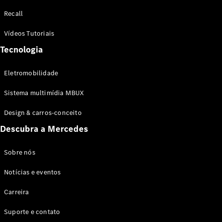
Configurador
Recall
Test drive
Showroom
Vídeos Tutoriais
Online
Tecnologia
SUV
Eletromobilidade
Sistema multimídia MBUX
Design & carros-conceito
Todos os
Descubra a Mercedes
SUVs
EQB
Elétrico
GLA
Sobre nós
GLB
Notícias e eventos
GLC
GLC Coupé
Carreira
GLE
GLE Coupé
Suporte e contato
GLS