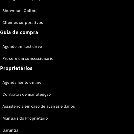
Modelos híbridos plug-in
Showroom Online
Sedans
Clientes corporativos
Guia de compra
Agende um test drive
Procure um concessionário
Todos os
Sedans
Proprietários
Classe C
Sedan
Agendamento online
EQE
Elétrico
Sedan
Contratos de manutenção
Classe E
Sedan
Assistência em caso de avarias e danos
Classe S
Sedan
Manuais do Proprietário
Longo
Garantia