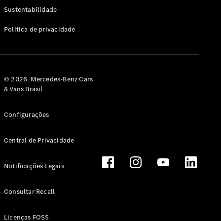
Classe G
Sustentabilidade
Configurador
Política de privacidade
Test drive
Showroom
Online
Hatchback
© 2026. Mercedes-Benz Cars
& Vans Brasil
Configurações
Central de Privacidade
Classe A
Hatchback
Notificações Legais
Configurador
Test drive
Consultar Recall
Showroom
Online
Licenças FOSS