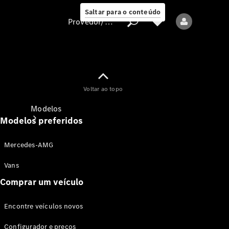
Saltar para o conteúdo
Provedor/proteção de dados
Provedor/proteção
Voltar ao topo
de dados
Modelos
Modelos preferidos
Mercedes-AMG
Vans
Comprar um veículo
Todos os modelos
Encontre veículos novos
Modelos elétricos
Configurador e preços