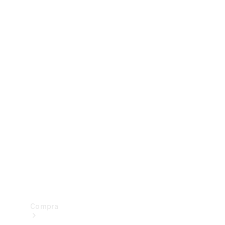
Configurador
Test drive
Showroom Online
Compra