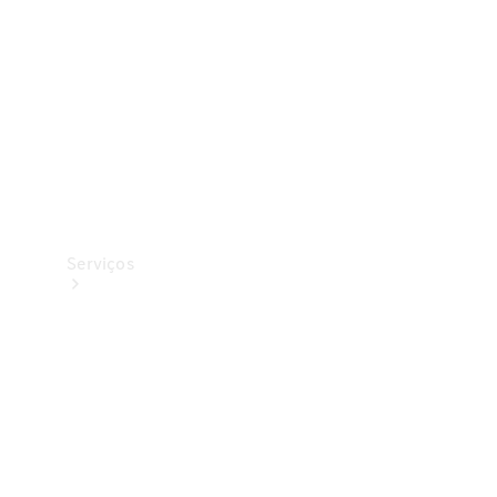
Originais
Coleção
Serviços
Todos os
serviços