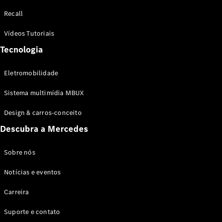
Configurador
Recall
Test drive
Showroom
Vídeos Tutoriais
Online
Tecnologia
SUV
Eletromobilidade
Sistema multimídia MBUX
Design & carros-conceito
Todos os
Descubra a Mercedes
SUVs
EQB
Elétrico
GLA
Sobre nós
GLB
Notícias e eventos
GLC
GLC Coupé
Carreira
GLE
GLE Coupé
Suporte e contato
GLS