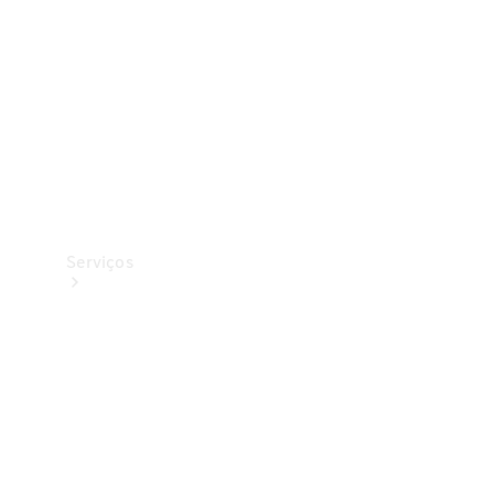
Originais
Coleção
Serviços
Todos os
serviços