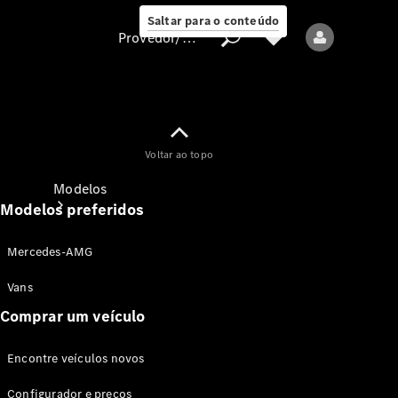
Saltar para o conteúdo
Provedor/proteção de dados
Provedor/proteção
Voltar ao topo
de dados
Modelos
Modelos preferidos
Mercedes-AMG
Vans
Comprar um veículo
Todos os modelos
Encontre veículos novos
Modelos elétricos
Configurador e preços