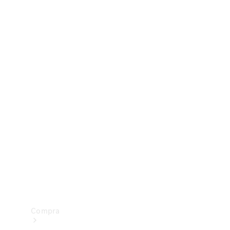
Configurador
Test drive
Showroom Online
Compra