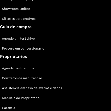
Modelos híbridos plug-in
Showroom Online
Sedans
Clientes corporativos
Guia de compra
Agende um test drive
Procure um concessionário
Todos os
Sedans
Proprietários
Classe C
Sedan
Agendamento online
EQE
Elétrico
Sedan
Contratos de manutenção
Classe E
Sedan
Assistência em caso de avarias e danos
Classe S
Sedan
Manuais do Proprietário
Longo
Garantia