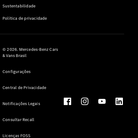
Classe G
Sustentabilidade
Configurador
Política de privacidade
Test drive
Showroom
Online
Hatchback
© 2026. Mercedes-Benz Cars
& Vans Brasil
Configurações
Central de Privacidade
Classe A
Hatchback
Notificações Legais
Configurador
Test drive
Consultar Recall
Showroom
Online
Licenças FOSS