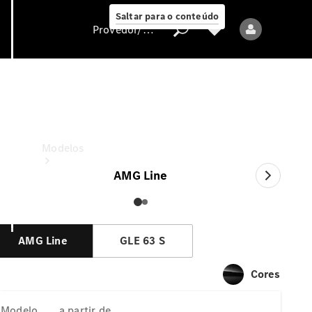
Saltar para o conteúdo
Provedor/proteção de dados
GLE Coupé
a partir de
Provedor/proteção
de dados
Modelos
AMG Line
AMG Line
GLE 63 S
Todos os modelos
Cores
Modelos elétricos
Modelo
a partir de