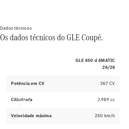
eficiência
energética
Programa
de
Rotulagem
Dados técnicos
Veicular de
Os dados técnicos do GLE Coupé.
Segurança
GLE 450 d 4MATIC
26/26
Potência em CV
367 CV
Cilindrada
2.989 cc
Marca
Velocidade máxima
250 km/h