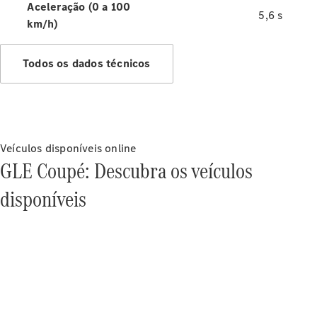
Aceleração (0 a 100
5,6 s
km/h)
Sobre a
Mercedes-
Todos os dados técnicos
Benz
Veículos disponíveis online
GLE Coupé: Descubra os veículos
disponíveis
Sobre nós
AMG
Sistema
multimídia
MBUX
Design &
veículos-