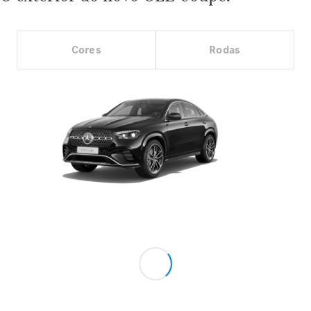
Cores
Rodas
Showroom
Online
Ofertas
especiais
Serviços
financeiros
Clientes
Corporativos
Seminovos
Certified
Configurador
Agendar
test drive