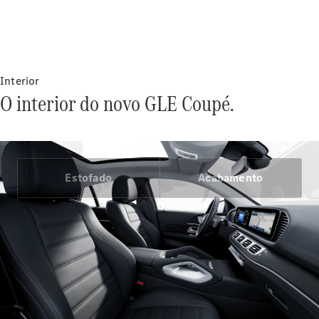
Contratos
de
manutenção
Revisão
Interior
Declarada
O interior do novo GLE Coupé.
Funcionalidades
Digitais Extras
Parceria
WEG
Produtos
Estofado
Acabamento
Originais
Pneus