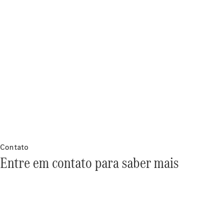
Notícias e
eventos
Carreira
Centro
Logístico
Atendimento
ao cliente
Contato
Entre em contato para saber mais