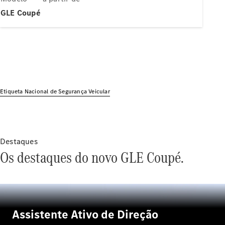
Modelos híbridos plug-in
GLE Coupé
Sedans
Etiqueta Nacional de Segurança Veicular
Todos os
Sedans
Classe C
Sedan
Destaques
EQE
Elétrico
Os destaques do novo GLE Coupé.
Sedan
Classe E
Sedan
Classe S
Sedan
Longo
Assistente Ativo de Direção