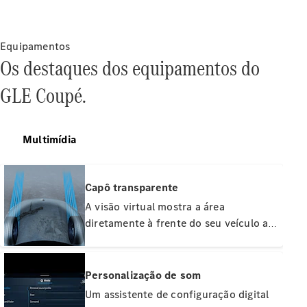
Agendamento
Online
Serviço e
Equipamentos
reparo
Os destaques dos equipamentos do
Assistência
GLE Coupé.
Mercedes-
Benz
Peças
Genuínas
Multimídia
Seguro
Aplicativos
Capô transparente
Mercedes-
A visão virtual mostra a área
Benz
diretamente à frente do seu veículo ao
Manuais do
dirigir fora de estrada. Isso permite
proprietário
manobrar com confiança e segurança
ao redor de obstáculos, mesmo em
Personalização de som
Suporte e
terrenos acidentados. Calculado a
contato
Um assistente de configuração digital
partir de imagens da câmera, o capô