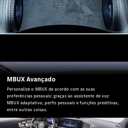
Online
Cabriolets / Roadster
Mercedes-
AMG SL
MBUX Avançado
Roadster
Personalize o MBUX de acordo com as suas
Configurador
preferências pessoais: graças ao assistente de voz
Test drive
MBUX adaptativo, perfis pessoais e funções preditivas,
Showroom
entre outras coisas.
Online
Vans