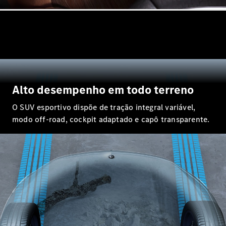
Coupés
Todos os
Coupés
Alto desempenho em todo terreno
CLA Coupé
Mercedes-
O SUV esportivo dispõe de tração integral variável,
AMG GT
modo off-road, cockpit adaptado e capô transparente.
Coupé
Mercedes-
AMG GT 4
portas
Coupé
Configurador
Test drive
Showroom