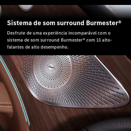
Classe G
Configurador
Sistema de som surround Burmester®
Test drive
Showroom
Desfrute de uma experiência incomparável com o
Online
sistema de som surround Burmester® com 13 alto-
Hatchback
falantes de alto desempenho.
Classe A
Hatchback
Configurador
Test drive
Showroom
Online