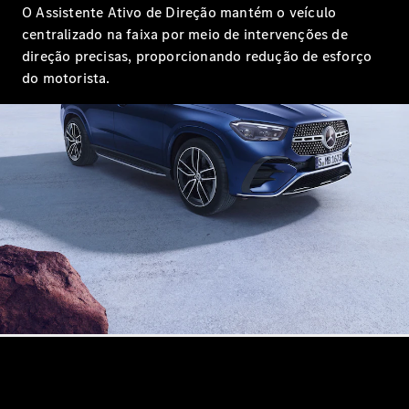
O Assistente Ativo de Direção mantém o veículo
Configurador
Test drive
centralizado na faixa por meio de intervenções de
Showroom
direção precisas, proporcionando redução de esforço
Online
do motorista.
SUV
Todos os
SUVs
EQB
Elétrico
GLA
GLB
GLC
GLC Coupé
GLE
GLE Coupé
GLS