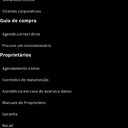
Clientes corporativos
Guia de compra
Agende um test drive
Showroom
Online
Procure um concessionário
Proprietários
Ofertas
especiais
Serviços
Agendamento online
financeiros
Contratos de manutenção
Clientes
Corporativos
Assistência em caso de avarias e danos
Seminovos
Certified
Manuais do Proprietário
Configurador
Garantia
Agendar
Recall
test drive