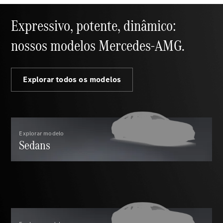
Configurador
Test drive
Expressivo, potente, dinâmico:
Showroom
Online
nossos modelos Mercedes-AMG.
SUV
Explorar todos os modelos
Todos os
SUVs
Explorar modelo
Sedans
EQB
Elétrico
GLA
GLB
GLC
GLC Coupé
GLE
GLE Coupé
GLS