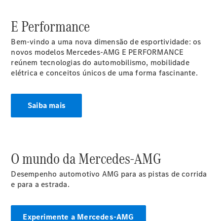
Online
Cabriolets / Roadster
E Performance
Bem-vindo a uma nova dimensão de esportividade: os
novos modelos Mercedes-AMG E PERFORMANCE
reúnem tecnologias do automobilismo, mobilidade
elétrica e conceitos únicos de uma forma fascinante.
Saiba mais
Mercedes-
AMG SL
Roadster
O mundo da Mercedes-AMG
Configurador
Test drive
Desempenho automotivo AMG para as pistas de corrida
Showroom
e para a estrada.
Online
Experimente a Mercedes-AMG
Vans