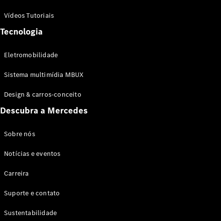
Vídeos Tutoriais
Contratos
Tecnologia
de
manutenção
Revisão
Eletromobilidade
Declarada
Funcionalidades
Sistema multimídia MBUX
Digitais Extras
Design & carros-conceito
Parceria
WEG
Descubra a Mercedes
Produtos
Originais
Sobre nós
Notícias e eventos
Carreira
Suporte e contato
Sustentabilidade
Pneus